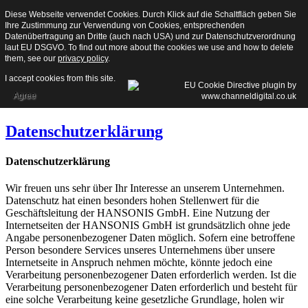
Diese Webseite verwendet Cookies. Durch Klick auf die Schaltfläch geben Sie
Startseite
Ihre Zustimmung zur Verwendung von Cookies, entsprechenden
Kontakt
Datenübertragung an Dritte (auch nach USA) und zur Datenschutzverordnung
Impressum
laut EU DSGVO. To find out more about the cookies we use and how to delete
Datenschutzerklärung
them, see our
privacy policy
.
Aktuelle Seite:
I accept cookies from this site.
Home
Agree
Datenschutzerklärung
Datenschutzerklärung
Datenschutzerklärung
Wir freuen uns sehr über Ihr Interesse an unserem Unternehmen.
Datenschutz hat einen besonders hohen Stellenwert für die
Geschäftsleitung der HANSONIS GmbH. Eine Nutzung der
Internetseiten der HANSONIS GmbH ist grundsätzlich ohne jede
Angabe personenbezogener Daten möglich. Sofern eine betroffene
Person besondere Services unseres Unternehmens über unsere
Internetseite in Anspruch nehmen möchte, könnte jedoch eine
Verarbeitung personenbezogener Daten erforderlich werden. Ist die
Verarbeitung personenbezogener Daten erforderlich und besteht für
eine solche Verarbeitung keine gesetzliche Grundlage, holen wir