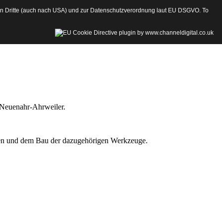
an Dritte (auch nach USA) und zur Datenschutzverordnung laut EU DSGVO. To
 Neuenahr-Ahrweiler.
eilen und dem Bau der dazugehörigen Werkzeuge.