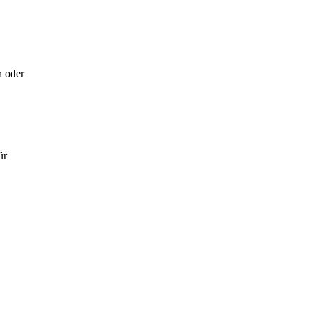
n oder
ür