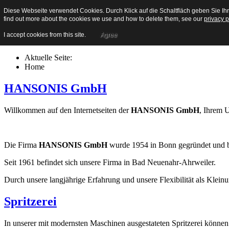
Diese Webseite verwendet Cookies. Durch Klick auf die Schaltfläch geben Sie
Startseite
find out more about the cookies we use and how to delete them, see our
privacy p
Kontakt
Impressum
I accept cookies from this site.
Agree
Datenschutzerklärung
Aktuelle Seite:
Home
HANSONIS GmbH
Willkommen auf den Internetseiten der
HANSONIS GmbH
, Ihrem 
Die Firma
HANSONIS GmbH
wurde 1954 in Bonn gegründet und bes
Seit 1961 befindet sich unsere Firma in Bad Neuenahr-Ahrweiler.
Durch unsere langjährige Erfahrung und unsere Flexibilität als Kle
Spritzerei
In unserer mit modernsten Maschinen ausgestateten Spritzerei können